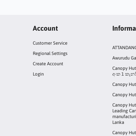
Account
Informa
Customer Service
ATTANDAN
Regional Settings
Awurudu G
Create Account
Canopy Hut 
Login
අංක 1 කැනප
Canopy Hut
Canopy Hut
Canopy Hut 
Leading Ca
manufacturi
Lanka
Canopy Hut