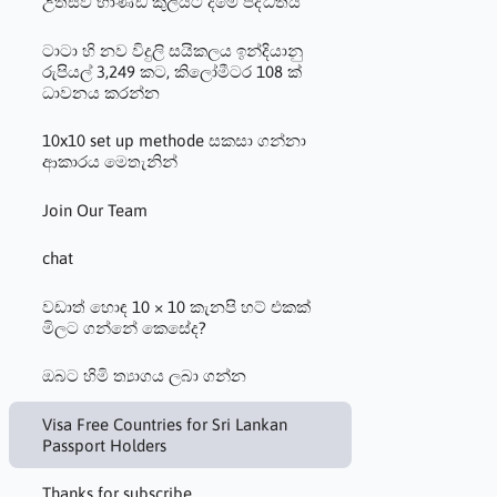
උත්සව භාණ්ඩ කුලියට දීමේ පද්ධතිය
ටාටා හි නව විදුලි සයිකලය ඉන්දියානු
රුපියල් 3,249 කට, කිලෝමීටර 108 ක්
ධාවනය කරන්න
10x10 set up methode සකසා ගන්නා
ආකාරය මෙතැනින්
Join Our Team
chat
වඩාත් හොඳ 10 × 10 කැනපි හට් එකක්
මිලට ගන්නේ කෙසේද?
ඔබට හිමි ත්‍යාගය ලබා ගන්න
Visa Free Countries for Sri Lankan
Passport Holders
Thanks for subscribe