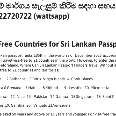
ම් මාර්ගය සැලසුම් කිරීම සඳහා ස
22720722 (wattsapp)
Free Countries for Sri Lankan Pass
nkan passport ranks 185th in the world as of December 2023 accordin
an travel visa-free to 21 countries in the world. However, to enter th
 beforehand. Where Can Sri Lankan Passport Holders Travel Without 
 free to 21 countries and territories:
 2.Barbados 3.Britis Virgin Islands 4. Cook Islands
ca 6.Grenada 7.Haiti 8.Kiribati 9. Lesotho 10. Micronesia
rrat 12. Niue 13. Pakistan 14. Samoa 15.Singapore 16. Saint Kit
stan 19. Gambia 20. Vanuatu 21.Venezuela
e aged 50 years and above or 16 years and younger. For visa-free trav