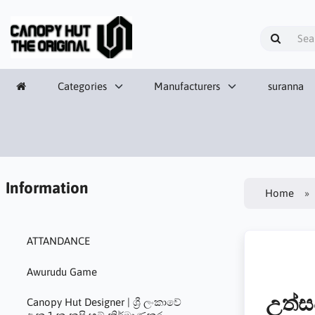
Categories
Manufacturers
suranna
Information
Home
ATTANDANCE
Awurudu Game
උත්ස
Canopy Hut Designer | ශ්‍රී ලංකාවේ