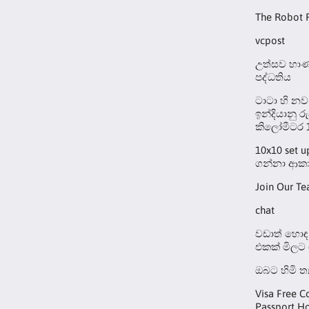
The Robot 
vcpost
උත්සව භාණ්
පද්ධතිය
ටාටා හි නව
ඉන්දියානු ර
කිලෝමීටර 
10x10 set 
ගන්නා ආකා
Join Our T
chat
වඩාත් හොඳ 
එකක් මිලට
ඔබට හිමි ත
Visa Free C
Passport Ho