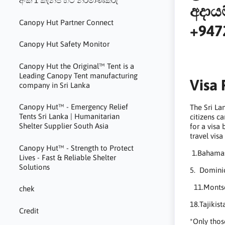
අංක 1 කැනපි හට් නිර්මාණකරු
අදාය
Canopy Hut Partner Connect
+947
Canopy Hut Safety Monitor
Canopy Hut the Original™ Tent is a
Leading Canopy Tent manufacturing
Visa 
company in Sri Lanka
Canopy Hut™ - Emergency Relief
The Sri La
Tents Sri Lanka | Humanitarian
citizens c
Shelter Supplier South Asia
for a visa
travel visa
Canopy Hut™ - Strength to Protect
1.Bahamas
Lives - Fast & Reliable Shelter
Solutions
5. Domini
11.Montse
chek
18.Tajiki
Credit
*Only thos