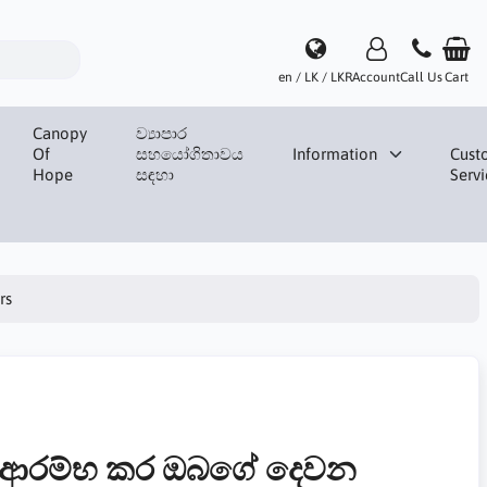
en / LK / LKR
Account
Call Us
Cart
Canopy
ව්‍යාපාර
Of
සහයෝගිතාවය
Information
Cust
Hope
සඳහා
Servi
rs
ක් ආරම්භ කර ඔබගේ දෙවන