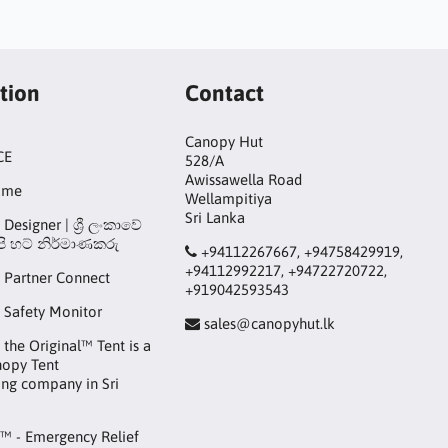
tion
Contact
Canopy Hut
CE
528/A
Awissawella Road
ame
Wellampitiya
Sri Lanka
Designer | ශ්‍රී ලංකාවේ
ි හට් නිර්මාණකරු
+94112267667, +94758429919,
+94112992217, +94722720722,
 Partner Connect
+919042593543
 Safety Monitor
sales@canopyhut.lk
the Original™ Tent is a
nopy Tent
ng company in Sri
™ - Emergency Relief