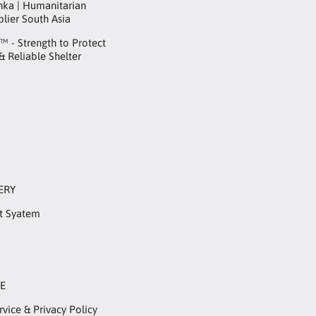
anka | Humanitarian
plier South Asia
 - Strength to Protect
 & Reliable Shelter
ERY
t Syatem
RE
rvice & Privacy Policy