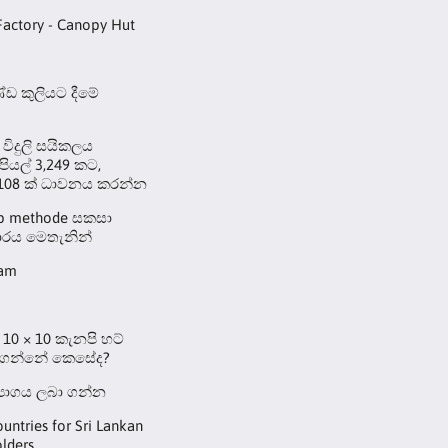
Factory - Canopy Hut
ඩ කුලියට දීමේ
 විදුලි සයිකලය
ුපියල් 3,249 කට,
108 ක් ධාවනය කරන්න
up methode සකසා
රය මෙතැනින්
eam
10 × 10 කැනපි හට්
 ගන්නේ කෙසේද?
්‍යාගය ලබා ගන්න
ountries for Sri Lankan
lders